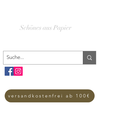
SCHACHTELWERK
Schönes aus Papier
versandkostenfrei ab 100€