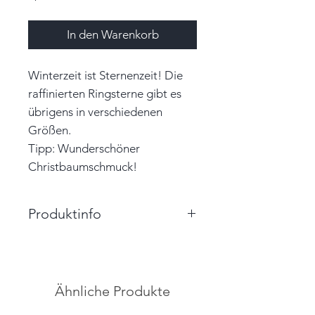
In den Warenkorb
Winterzeit ist Sternenzeit! Die
raffinierten Ringsterne gibt es
übrigens in verschiedenen
Größen.
Tipp: Wunderschöner
Christbaumschmuck!
Produktinfo
Größe: 7,3cm x 7,3cm x 1,8cm
(BxHxT)
Farbe: mattgelb, weiß
Ähnliche Produkte
Material: Papier, Garn
Unikat