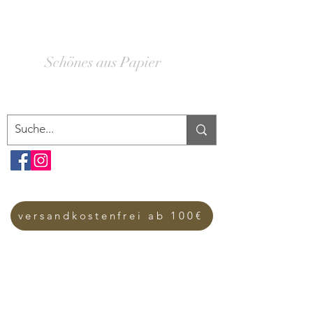
SCHACHTELWERK
Schönes aus Papier
versandkostenfrei ab 100€