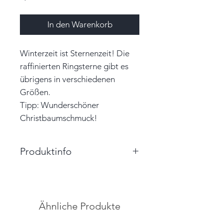
In den Warenkorb
Winterzeit ist Sternenzeit! Die
raffinierten Ringsterne gibt es
übrigens in verschiedenen
Größen.
Tipp: Wunderschöner
Christbaumschmuck!
Produktinfo
Größe: 7,3cm x 7,3cm x 1,8cm
(BxHxT)
Farbe: schilfgrün, weiß
Ähnliche Produkte
Material: Papier, Garn
Unikat