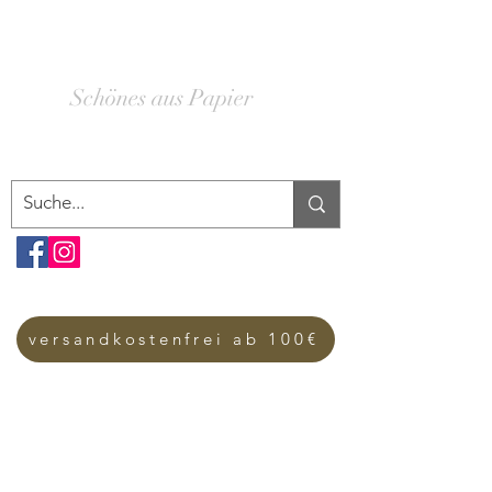
SCHACHTELWERK
Schönes aus Papier
versandkostenfrei ab 100€