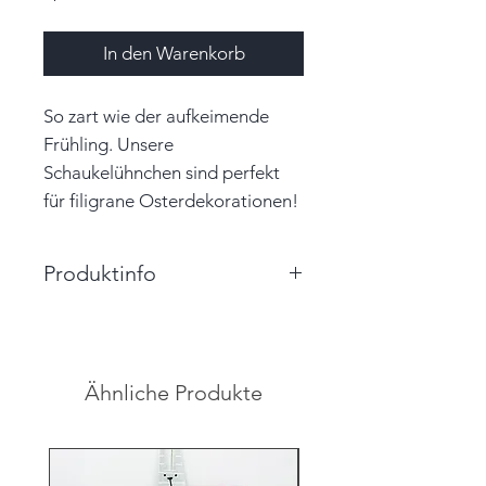
In den Warenkorb
So zart wie der aufkeimende
Frühling. Unsere
Schaukelühnchen sind perfekt
für filigrane Osterdekorationen!
Produktinfo
Größe: 6,8cm x 4,5cm (BxH)
Farbe: beige, weiß, gold
Material: Papier
Ähnliche Produkte
Unikat
Hinweis: Farben auf den
Abbildungen können leicht vom