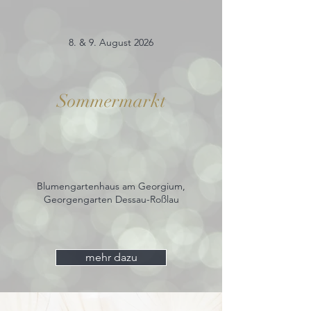
8. & 9. August 2026
Sommermarkt
Blumengartenhaus am Georgium,
Georgengarten Dessau-Roßlau
mehr dazu