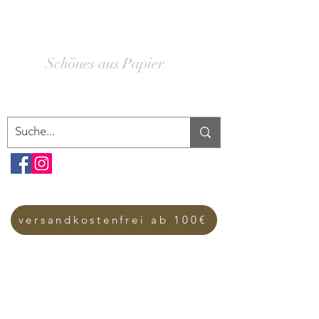
SCHACHTELWERK
Schönes aus Papier
versandkostenfrei ab 100€