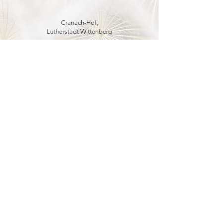
Cranach-Hof,
Lutherstadt Wittenberg
mehr dazu
8. - 13. Dezember 2026
Weihnachtsmarkt
in der Marienkirche
Schlossplatz,