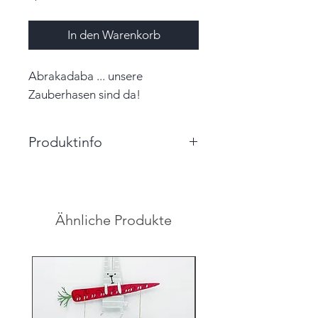
In den Warenkorb
Abrakadaba ... unsere
Zauberhasen sind da!
Produktinfo
Größe: 4,0cm x 5,8cm (BxH)
Farbe: rosa, weiß, schwarz
Material: Papier, Garn
Ähnliche Produkte
Unikat
Hinweis: Farben auf den
Abbildungen können leicht vom
Original abweichen.