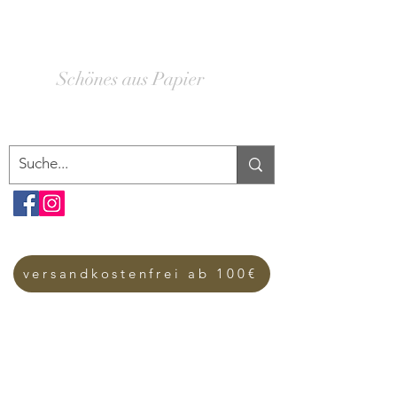
SCHACHTELWERK
Schönes aus Papier
versandkostenfrei ab 100€