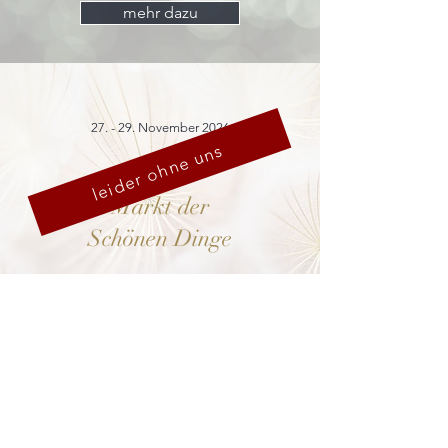
mehr dazu
27. - 29. November 2026
leider ohne uns
Markt der
Schönen Dinge
Cranach-Hof,
Lutherstadt Wittenberg
mehr dazu