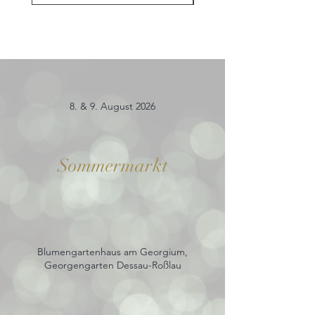
8. & 9. August 2026
Sommermarkt
Blumengartenhaus am Georgium,
Georgengarten Dessau-Roßlau