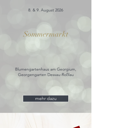
8. & 9. August 2026
Sommermarkt
Blumengartenhaus am Georgium,
Georgengarten Dessau-Roßlau
mehr dazu