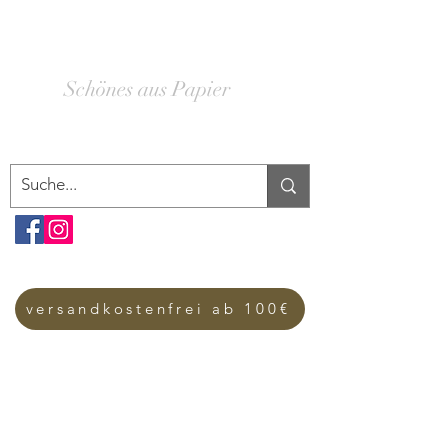
SCHACHTELWERK
Schönes aus Papier
versandkostenfrei ab 100€